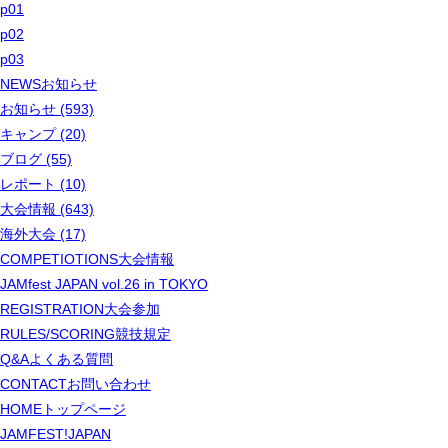
p01
p02
p03
NEWS
お知らせ
お知らせ (593)
キャンプ (20)
ブログ (55)
レポート (10)
大会情報 (643)
海外大会 (17)
COMPETIOTIONS
大会情報
JAMfest JAPAN vol.26 in TOKYO
REGISTRATION
大会参加
RULES/SCORING
競技規定
Q&A
よくある質問
CONTACT
お問い合わせ
HOME
トップページ
JAMFEST!JAPAN