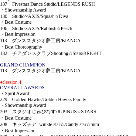
137 Fivestars Dance Studio/LEGENDS RUSH
・Showmanship Award
130 Studio∞AXIS/Squash☆Diva
・Best Costume
106 Studio∞AXIS/Rabbish☆Peach
・Best Impression
113 ダンススタジオ夢工房/BIANCA
・Best Choreography
132 チアダンスクラブShooting☆Stars/BRIGHT
GRAND CHAMPION
113 ダンススタジオ夢工房/BIANCA
●Session 4
OVERALL AWARDS
・Spirit Award
229 Golden Hawks/Golden Hawks Family
・Showmanship Award
203 スタジオじゅぴなす/JUPINUS☆STARS
・Best Costume
208 キッズチアTwinkle star☆/Candy star☆mini
・Best Impression