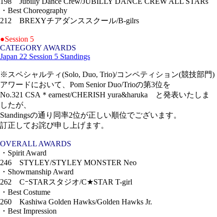
198 Jubilly Dance Crew/JUBILLY DANCE CREW ALL STARs
・Best Choreography
212 BREXYチアダンススクール/B-gilrs
●Session 5
CATEGORY AWARDS
Japan 22 Session 5 Standings
※スペシャルティ(Solo, Duo, Trio)/コンペティション(競技部門)
アワードにおいて、Pom Senior Duo/Trioの第3位を
No.321 CSA＊earnest/CHERISH yura&haruka と発表いたしま
したが、
Standingsの通り同率2位が正しい順位でございます。
訂正してお詫び申し上げます。
OVERALL AWARDS
・Spirit Award
246 STYLEY/STYLEY MONSTER Neo
・Showmanship Award
262 CｰSTARスタジオ/C★STAR T-girl
・Best Costume
260 Kashiwa Golden Hawks/Golden Hawks Jr.
・Best Impression