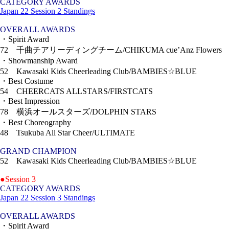
CATEGORY AWARDS
Japan 22 Session 2 Standings
OVERALL AWARDS
・Spirit Award
72 千曲チアリーディングチーム/CHIKUMA cue’Anz Flowers
・Showmanship Award
52 Kawasaki Kids Cheerleading Club/BAMBIES☆BLUE
・Best Costume
54 CHEERCATS ALLSTARS/FIRSTCATS
・Best Impression
78 横浜オールスターズ/DOLPHIN STARS
・Best Choreography
48 Tsukuba All Star Cheer/ULTIMATE
GRAND CHAMPION
52 Kawasaki Kids Cheerleading Club/BAMBIES☆BLUE
●Session 3
CATEGORY AWARDS
Japan 22 Session 3 Standings
OVERALL AWARDS
・Spirit Award