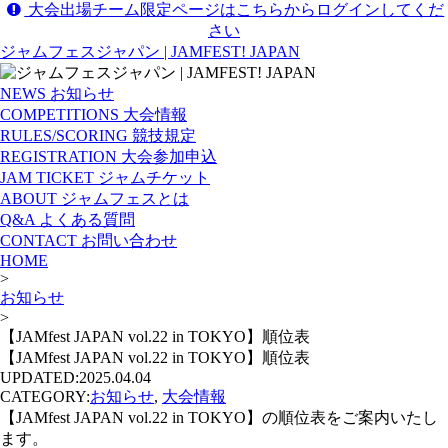
大会出場チーム限定ページはこちらからログインしてくだ
さい
ジャムフェスジャパン | JAMFEST! JAPAN
NEWS
お知らせ
COMPETITIONS
大会情報
RULES/SCORING
競技規定
REGISTRATION
大会参加申込
JAM TICKET
ジャムチケット
ABOUT
ジャムフェスとは
Q&A
よくある質問
CONTACT
お問い合わせ
HOME
>
お知らせ
>
【JAMfest JAPAN vol.22 in TOKYO】順位表
【JAMfest JAPAN vol.22 in TOKYO】順位表
UPDATED:
2025.04.04
CATEGORY:
お知らせ
,
大会情報
【JAMfest JAPAN vol.22 in TOKYO】の順位表をご案内いたし
ます。