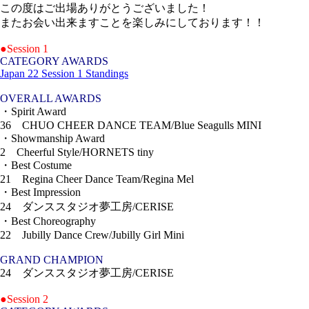
この度はご出場ありがとうございました！
またお会い出来ますことを楽しみにしております！！
●Session 1
CATEGORY AWARDS
Japan 22 Session 1 Standings
OVERALL AWARDS
・Spirit Award
36 CHUO CHEER DANCE TEAM/Blue Seagulls MINI
・Showmanship Award
2 Cheerful Style/HORNETS tiny
・Best Costume
21 Regina Cheer Dance Team/Regina Mel
・Best Impression
24 ダンススタジオ夢工房/CERISE
・Best Choreography
22 Jubilly Dance Crew/Jubilly Girl Mini
GRAND CHAMPION
24 ダンススタジオ夢工房/CERISE
●Session 2