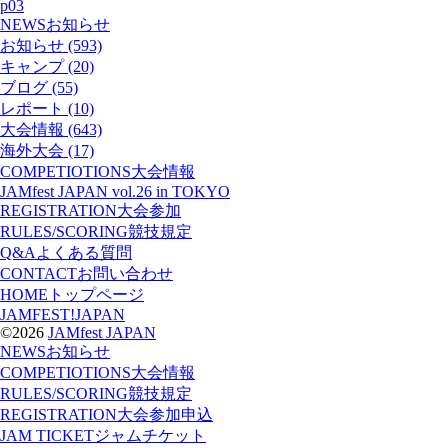
p03
NEWS
お知らせ
お知らせ (593)
キャンプ (20)
ブログ (55)
レポート (10)
大会情報 (643)
海外大会 (17)
COMPETIOTIONS
大会情報
JAMfest JAPAN vol.26 in TOKYO
REGISTRATION
大会参加
RULES/SCORING
競技規定
Q&A
よくある質問
CONTACT
お問い合わせ
HOME
トップページ
JAMFEST!JAPAN
©2026
JAMfest JAPAN
NEWS
お知らせ
COMPETIOTIONS
大会情報
RULES/SCORING
競技規定
REGISTRATION
大会参加申込
JAM TICKET
ジャムチケット