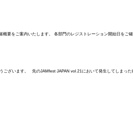
TOKYOの開催概要をご案内いたします。 各部門のレジストレーション開始日をご
す。 先のJAMfest JAPAN vol.21において発生してしまったLevel 