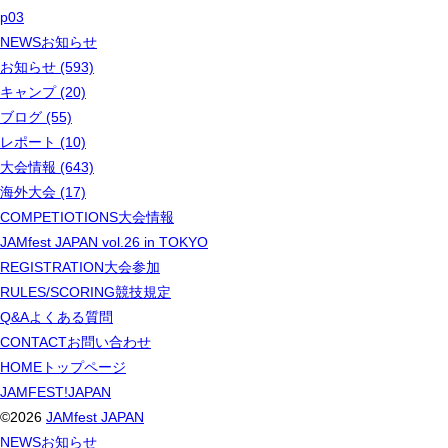
p03
NEWS
お知らせ
お知らせ (593)
キャンプ (20)
ブログ (55)
レポート (10)
大会情報 (643)
海外大会 (17)
COMPETIOTIONS
大会情報
JAMfest JAPAN vol.26 in TOKYO
REGISTRATION
大会参加
RULES/SCORING
競技規定
Q&A
よくある質問
CONTACT
お問い合わせ
HOME
トップページ
JAMFEST!JAPAN
©2026
JAMfest JAPAN
NEWS
お知らせ