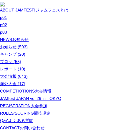
ABOUT JAMFEST!
ジャムフェスとは
p01
p02
p03
NEWS
お知らせ
お知らせ (593)
キャンプ (20)
ブログ (55)
レポート (10)
大会情報 (643)
海外大会 (17)
COMPETIOTIONS
大会情報
JAMfest JAPAN vol.26 in TOKYO
REGISTRATION
大会参加
RULES/SCORING
競技規定
Q&A
よくある質問
CONTACT
お問い合わせ