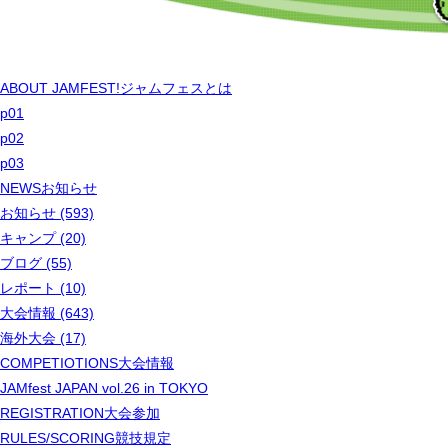
ABOUT JAMFEST!
ジャムフェスとは
p01
p02
p03
NEWS
お知らせ
お知らせ (593)
キャンプ (20)
ブログ (55)
レポート (10)
大会情報 (643)
海外大会 (17)
COMPETIOTIONS
大会情報
JAMfest JAPAN vol.26 in TOKYO
REGISTRATION
大会参加
RULES/SCORING
競技規定