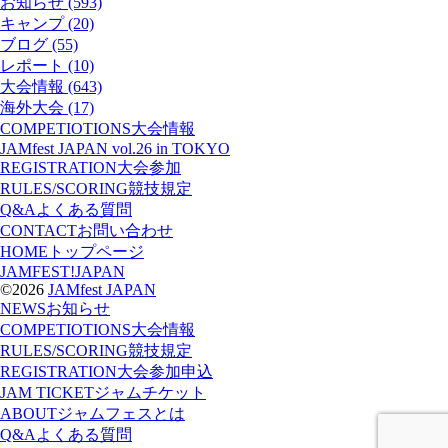
お知らせ (593)
キャンプ (20)
ブログ (55)
レポート (10)
大会情報 (643)
海外大会 (17)
COMPETIOTIONS
大会情報
JAMfest JAPAN vol.26 in TOKYO
REGISTRATION
大会参加
RULES/SCORING
競技規定
Q&A
よくある質問
CONTACT
お問い合わせ
HOME
トップページ
JAMFEST!JAPAN
©2026
JAMfest JAPAN
NEWS
お知らせ
COMPETIOTIONS
大会情報
RULES/SCORING
競技規定
REGISTRATION
大会参加申込
JAM TICKET
ジャムチケット
ABOUT
ジャムフェスとは
Q&A
よくある質問