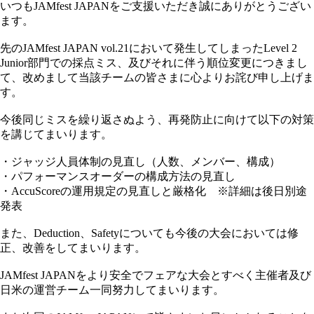
いつもJAMfest JAPANをご支援いただき誠にありがとうござい
ます。
先のJAMfest JAPAN vol.21において発生してしまったLevel 2
Junior部門での採点ミス、及びそれに伴う順位変更につきまし
て、改めまして当該チームの皆さまに心よりお詫び申し上げま
す。
今後同じミスを繰り返さぬよう、再発防止に向けて以下の対策
を講じてまいります。
・ジャッジ人員体制の見直し（人数、メンバー、構成）
・パフォーマンスオーダーの構成方法の見直し
・AccuScoreの運用規定の見直しと厳格化 ※詳細は後日別途
発表
また、Deduction、Safetyについても今後の大会においては修
正、改善をしてまいります。
JAMfest JAPANをより安全でフェアな大会とすべく主催者及び
日米の運営チーム一同努力してまいります。