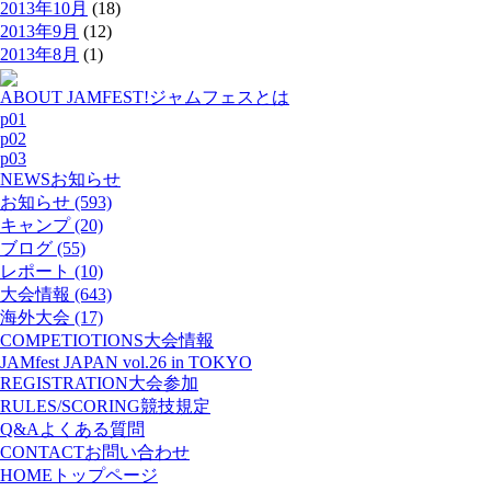
2013年10月
(18)
2013年9月
(12)
2013年8月
(1)
ABOUT JAMFEST!
ジャムフェスとは
p01
p02
p03
NEWS
お知らせ
お知らせ (593)
キャンプ (20)
ブログ (55)
レポート (10)
大会情報 (643)
海外大会 (17)
COMPETIOTIONS
大会情報
JAMfest JAPAN vol.26 in TOKYO
REGISTRATION
大会参加
RULES/SCORING
競技規定
Q&A
よくある質問
CONTACT
お問い合わせ
HOME
トップページ