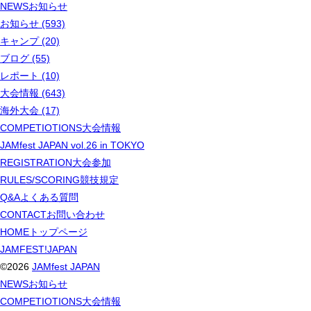
NEWS
お知らせ
お知らせ (593)
キャンプ (20)
ブログ (55)
レポート (10)
大会情報 (643)
海外大会 (17)
COMPETIOTIONS
大会情報
JAMfest JAPAN vol.26 in TOKYO
REGISTRATION
大会参加
RULES/SCORING
競技規定
Q&A
よくある質問
CONTACT
お問い合わせ
HOME
トップページ
JAMFEST!JAPAN
©2026
JAMfest JAPAN
NEWS
お知らせ
COMPETIOTIONS
大会情報