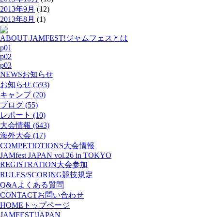
2013年9月
(12)
2013年8月
(1)
ABOUT JAMFEST!
ジャムフェスとは
p01
p02
p03
NEWS
お知らせ
お知らせ (593)
キャンプ (20)
ブログ (55)
レポート (10)
大会情報 (643)
海外大会 (17)
COMPETIOTIONS
大会情報
JAMfest JAPAN vol.26 in TOKYO
REGISTRATION
大会参加
RULES/SCORING
競技規定
Q&A
よくある質問
CONTACT
お問い合わせ
HOME
トップページ
JAMFEST!JAPAN