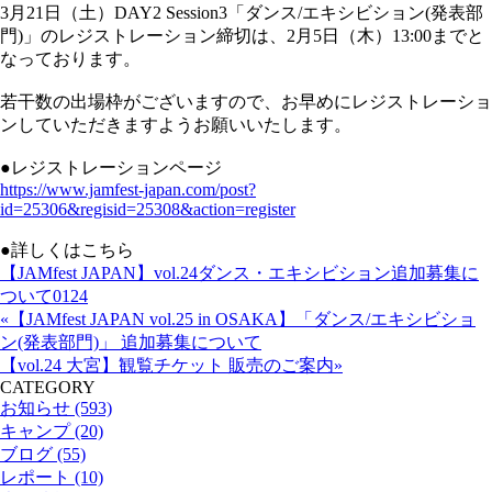
3月21日（土）DAY2 Session3「ダンス/エキシビション(発表部
門)」のレジストレーション締切は、
2月5日（木）13:00まで
と
なっております。
若干数の出場枠がございますので、お早めにレジストレーショ
ンしていただきますようお願いいたします。
●レジストレーションページ
https://www.jamfest-japan.com/post?
id=25306&regisid=25308&action=register
●詳しくはこちら
【JAMfest JAPAN】vol.24ダンス・エキシビション追加募集に
ついて0124
«【JAMfest JAPAN vol.25 in OSAKA】「ダンス/エキシビショ
ン(発表部門)」 追加募集について
【vol.24 大宮】観覧チケット 販売のご案内»
CATEGORY
お知らせ (593)
キャンプ (20)
ブログ (55)
レポート (10)