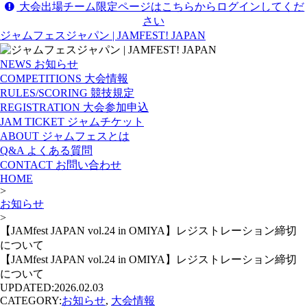
大会出場チーム限定ページはこちらからログインしてくだ
さい
ジャムフェスジャパン | JAMFEST! JAPAN
NEWS
お知らせ
COMPETITIONS
大会情報
RULES/SCORING
競技規定
REGISTRATION
大会参加申込
JAM TICKET
ジャムチケット
ABOUT
ジャムフェスとは
Q&A
よくある質問
CONTACT
お問い合わせ
HOME
>
お知らせ
>
【JAMfest JAPAN vol.24 in OMIYA】レジストレーション締切
について
【JAMfest JAPAN vol.24 in OMIYA】レジストレーション締切
について
UPDATED:
2026.02.03
CATEGORY:
お知らせ
,
大会情報