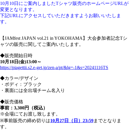
10月10日にご案内しましたTシャツ販売のホームページURLが
変更となります。
下記URLにアクセスしていただきますようお願いいたしま
す。
【JAMfest JAPAN vol.21 in YOKOHAMA】大会参加者記念Tシ
ャツの販売に関してご案内いたします。
◆販売開始日時
10
月1
8
日
(
金
)13:00
～
https://piagettii.s2.e-get.jp/zen-a/pt/&lg=-1&s=20241116TS
◆カラー/デザイン
・ボディ：ブラック
・裏面には全出場チーム名入り
◆販売価格
事前：
3,300
円（税込）
※会場にてお渡し致します。
※事前販売の締め切りは
10
月27
日（日）
23:59
までとなりま
す。