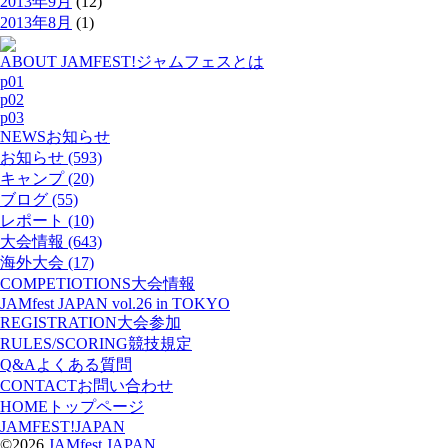
2013年9月
(12)
2013年8月
(1)
ABOUT JAMFEST!
ジャムフェスとは
p01
p02
p03
NEWS
お知らせ
お知らせ (593)
キャンプ (20)
ブログ (55)
レポート (10)
大会情報 (643)
海外大会 (17)
COMPETIOTIONS
大会情報
JAMfest JAPAN vol.26 in TOKYO
REGISTRATION
大会参加
RULES/SCORING
競技規定
Q&A
よくある質問
CONTACT
お問い合わせ
HOME
トップページ
JAMFEST!JAPAN
©2026
JAMfest JAPAN