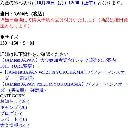
入金の締め切りは
10
月28
日（月）
12:00
（正午）
となります。
当日：
3,600
円（税込）
※当日会場にて購入予約を受け付けいたします
（商品は後日発
送となります）
◆サイズ
130
・
150
・
S
・
M
詳細は以下資料をご確認ください。
【JAMfest JAPAN】大会参加者記念Tシャツ販売のご案内
1011（URL変更）
«【JAMfest JAPAN vol.21 in YOKOHAMA】パフォーマンスオ
ーダー（演技順）
【JAMfest JAPAN vol.21 in YOKOHAMA】パフォーマンスオー
ダー(演技順) 確定版»
CATEGORY
お知らせ (593)
キャンプ (20)
ブログ (55)
レポート (10)
大会情報 (643)