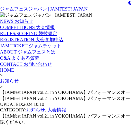
ジャムフェスジャパン | JAMFEST! JAPAN
NEWS
お知らせ
COMPETITIONS
大会情報
RULES/SCORING
競技規定
REGISTRATION
大会参加申込
JAM TICKET
ジャムチケット
ABOUT
ジャムフェスとは
Q&A
よくある質問
CONTACT
お問い合わせ
HOME
>
お知らせ
>
【JAMfest JAPAN vol.21 in YOKOHAMA】パフォーマン
【JAMfest JAPAN vol.21 in YOKOHAMA】パフォーマン
UPDATED:
2024.10.10
CATEGORY:
お知らせ
,
大会情報
【JAMfest JAPAN vol.21 in YOKOHAMA
認ください。