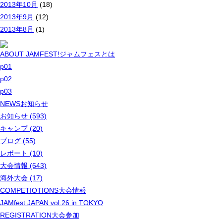
2013年10月
(18)
2013年9月
(12)
2013年8月
(1)
ABOUT JAMFEST!
ジャムフェスとは
p01
p02
p03
NEWS
お知らせ
お知らせ (593)
キャンプ (20)
ブログ (55)
レポート (10)
大会情報 (643)
海外大会 (17)
COMPETIOTIONS
大会情報
JAMfest JAPAN vol.26 in TOKYO
REGISTRATION
大会参加