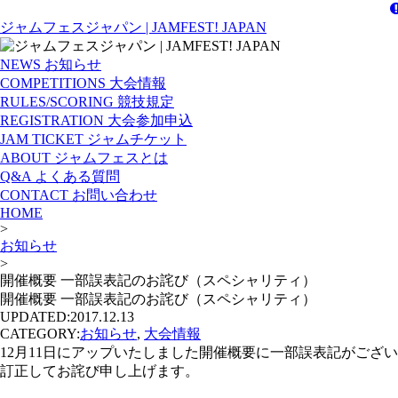
ジャムフェスジャパン | JAMFEST! JAPAN
NEWS
お知らせ
COMPETITIONS
大会情報
RULES/SCORING
競技規定
REGISTRATION
大会参加申込
JAM TICKET
ジャムチケット
ABOUT
ジャムフェスとは
Q&A
よくある質問
CONTACT
お問い合わせ
HOME
>
お知らせ
>
開催概要 一部誤表記のお詫び（スペシャリティ）
開催概要 一部誤表記のお詫び（スペシャリティ）
UPDATED:
2017.12.13
CATEGORY:
お知らせ
,
大会情報
12月11日にアップいたしました開催概要に一部誤表記がござ
訂正してお詫び申し上げます。