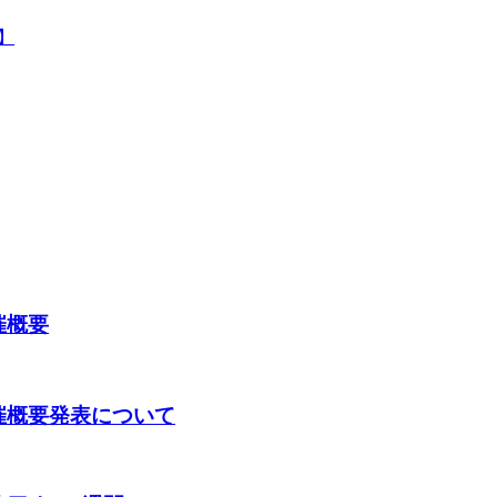
況】
開催概要
YO】開催概要発表について