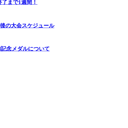
終了まで1週間！
年春 今後の大会スケジュール
KA】参加記念メダルについて