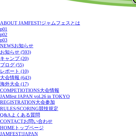
ABOUT JAMFEST!
ジャムフェスとは
p01
p02
p03
NEWS
お知らせ
お知らせ (593)
キャンプ (20)
ブログ (55)
レポート (10)
大会情報 (643)
海外大会 (17)
COMPETIOTIONS
大会情報
JAMfest JAPAN vol.26 in TOKYO
REGISTRATION
大会参加
RULES/SCORING
競技規定
Q&A
よくある質問
CONTACT
お問い合わせ
HOME
トップページ
JAMFEST!JAPAN