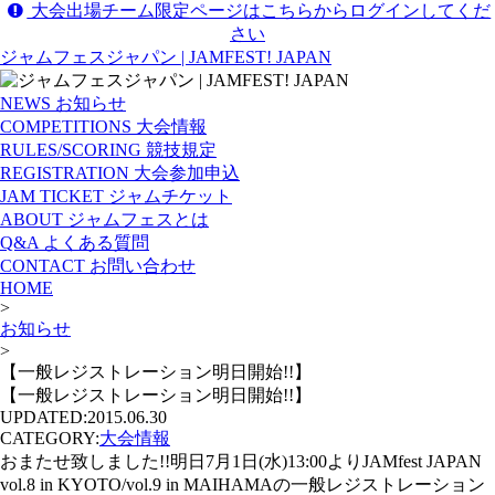
大会出場チーム限定ページはこちらからログインしてくだ
さい
ジャムフェスジャパン | JAMFEST! JAPAN
NEWS
お知らせ
COMPETITIONS
大会情報
RULES/SCORING
競技規定
REGISTRATION
大会参加申込
JAM TICKET
ジャムチケット
ABOUT
ジャムフェスとは
Q&A
よくある質問
CONTACT
お問い合わせ
HOME
>
お知らせ
>
【一般レジストレーション明日開始!!】
【一般レジストレーション明日開始!!】
UPDATED:
2015.06.30
CATEGORY:
大会情報
おまたせ致しました!!明日7月1日(水)13:00よりJAMfest JAPAN
vol.8 in KYOTO/vol.9 in MAIHAMAの一般レジストレーション