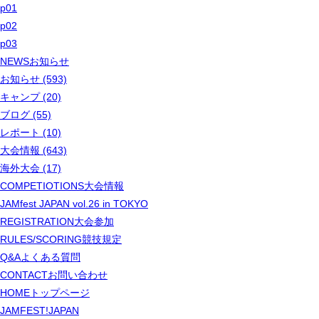
p01
p02
p03
NEWS
お知らせ
お知らせ (593)
キャンプ (20)
ブログ (55)
レポート (10)
大会情報 (643)
海外大会 (17)
COMPETIOTIONS
大会情報
JAMfest JAPAN vol.26 in TOKYO
REGISTRATION
大会参加
RULES/SCORING
競技規定
Q&A
よくある質問
CONTACT
お問い合わせ
HOME
トップページ
JAMFEST!JAPAN