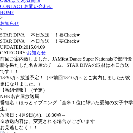
Q&A
よくある質問
CONTACT
お問い合わせ
HOME
>
お知らせ
>
STAR DIVA 本日放送！！要Check★
STAR DIVA 本日放送！！要Check★
UPDATED:
2015.04.09
CATEGORY:
お知らせ
前回ご案内致しました、JAMfest Dance Super Nationalsで部門優
勝を果たした名古屋のチーム、STAR DIVAの取材は本日放送
です！！
18:30頃～放送予定！（※前回18:10頃～とご案内しましたが変
更になりました。）
【番組情報】（予定）
NHK名古屋放送局
番組名：ほっとイブニング「全米１位に輝いた愛知の女子中学
生」
放映日：4月9日(木)、18:30頃～
※放送内容は、変更される場合がございます
お見逃しなく！！