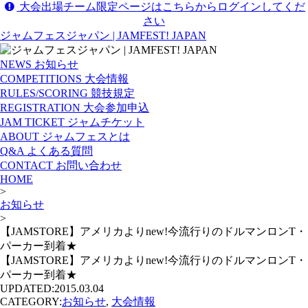
大会出場チーム限定ページはこちらからログインしてくだ
さい
ジャムフェスジャパン | JAMFEST! JAPAN
NEWS
お知らせ
COMPETITIONS
大会情報
RULES/SCORING
競技規定
REGISTRATION
大会参加申込
JAM TICKET
ジャムチケット
ABOUT
ジャムフェスとは
Q&A
よくある質問
CONTACT
お問い合わせ
HOME
>
お知らせ
>
【JAMSTORE】アメリカよりnew!今流行りのドルマンロンT・
パーカー到着★
【JAMSTORE】アメリカよりnew!今流行りのドルマンロンT・
パーカー到着★
UPDATED:
2015.03.04
CATEGORY:
お知らせ
,
大会情報