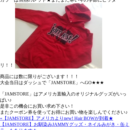
リ！！
商品には数に限りがございます！！！
大会当日はダッシュで「JAMSTORE」へGO★★★
「JAMSTORE」はアメリカ直輸入のオリジナルグッズがいっ
ぱい♪
是非この機会にお買い求め下さい！
またクーポン券を使ってお得にお買い物を楽しんでください♪
«【JAMSTORE】アメリカよりnew! Hair BOWが到着★
【JAMSTORE】お馴染みJAMMYグッズ・ネイルみがき・缶ミ