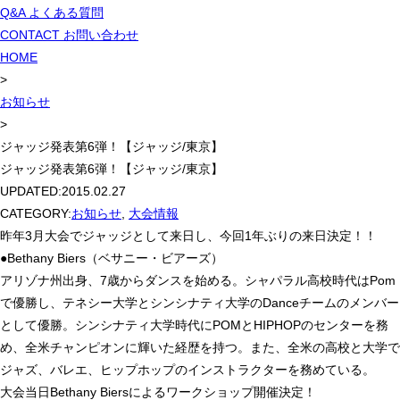
Q&A
よくある質問
CONTACT
お問い合わせ
HOME
>
お知らせ
>
ジャッジ発表第6弾！【ジャッジ/東京】
ジャッジ発表第6弾！【ジャッジ/東京】
UPDATED:
2015.02.27
CATEGORY:
お知らせ
,
大会情報
昨年3月大会でジャッジとして来日し、今回1年ぶりの来日決定！！
●Bethany Biers（ベサニー・ビアーズ）
アリゾナ州出身、7歳からダンスを始める。シャパラル高校時代はPom
で優勝し、テネシー大学とシンシナティ大学のDanceチームのメンバー
として優勝。シンシナティ大学時代にPOMとHIPHOPのセンターを務
め、全米チャンピオンに輝いた経歴を持つ。また、全米の高校と大学で
ジャズ、バレエ、ヒップホップのインストラクターを務めている。
大会当日Bethany Biersによるワークショップ開催決定！