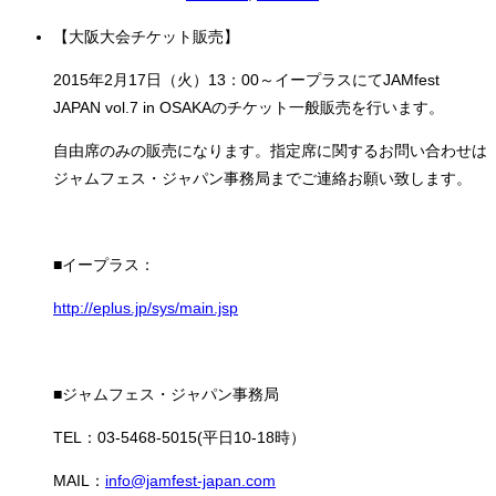
【大阪大会チケット販売】
2015
年
2
月
17
日（火）
13
：
00
～イープラスにて
JAMfest
JAPAN vol.7 in OSAKA
のチケット一般販売を行います。
自由席のみの販売になります。指定席に関するお問い合わせは
ジャムフェス・ジャパン事務局までご連絡お願い致します。
■イープラス：
http://eplus.jp/sys/main.jsp
■ジャムフェス・ジャパン事務局
TEL
：
03-5468-5015(
平日
10-18
時）
MAIL
：
info@jamfest-japan.com