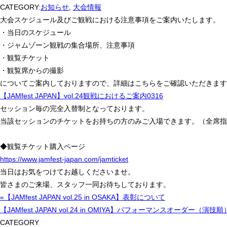
CATEGORY:
お知らせ
,
大会情報
大会スケジュール及びご観戦における注意事項をご案内いたします。
・当日のスケジュール
・ジャムゾーン観戦の集合場所、注意事項
・観覧チケット
・観覧席からの撮影
についてご案内しておりますので、詳細はこちらをご確認いただきます
【JAMfest JAPAN】vol.24観戦におけるご案内0316
セッション毎の完全入替制となっております。
当該セッションのチケットをお持ちの方のみご入場できます。（全席指
◆観覧チケット購入ページ
https://www.jamfest-japan.com/jamticket
当日はお気をつけてお越しくださいませ。
皆さまのご来場、スタッフ一同お待ちしております。
«【JAMfest JAPAN vol.25 in OSAKA】表彰について
【JAMfest JAPAN vol.24 in OMIYA】パフォーマンスオーダー（演技
CATEGORY