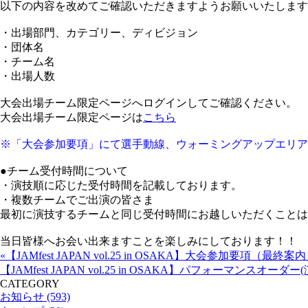
以下の内容を改めてご確認いただきますようお願いいたします
・出場部門、カテゴリー、ディビジョン
・団体名
・チーム名
・出場人数
大会出場チーム限定ページへログインしてご確認ください。
大会出場チーム限定ページは
こちら
※「大会参加要項」にて選手動線、ウォーミングアップエリア
●チーム受付時間について
・演技順に応じた受付時間を記載しております。
・複数チームでご出演の皆さま
最初に演技するチームと同じ受付時間にお越しいただくことは
当日皆様へお会い出来ますことを楽しみにしております！！
«【JAMfest JAPAN vol.25 in OSAKA】大会参加要項（最
【JAMfest JAPAN vol.25 in OSAKA】パフォーマンスオーダー(
CATEGORY
お知らせ (593)