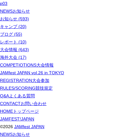
p03
NEWS
お知らせ
お知らせ (593)
キャンプ (20)
ブログ (55)
レポート (10)
大会情報 (643)
海外大会 (17)
COMPETIOTIONS
大会情報
JAMfest JAPAN vol.26 in TOKYO
REGISTRATION
大会参加
RULES/SCORING
競技規定
Q&A
よくある質問
CONTACT
お問い合わせ
HOME
トップページ
JAMFEST!JAPAN
©2026
JAMfest JAPAN
NEWS
お知らせ