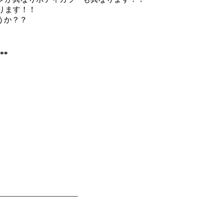
ります！！
うか？？
***
——————————