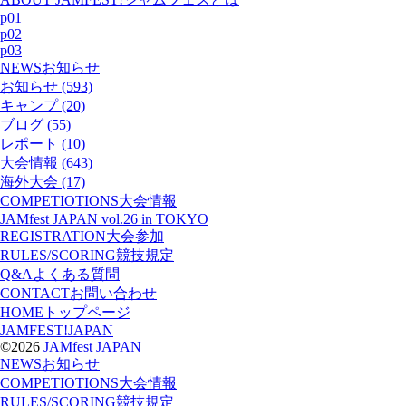
p01
p02
p03
NEWS
お知らせ
お知らせ (593)
キャンプ (20)
ブログ (55)
レポート (10)
大会情報 (643)
海外大会 (17)
COMPETIOTIONS
大会情報
JAMfest JAPAN vol.26 in TOKYO
REGISTRATION
大会参加
RULES/SCORING
競技規定
Q&A
よくある質問
CONTACT
お問い合わせ
HOME
トップページ
JAMFEST!JAPAN
©2026
JAMfest JAPAN
NEWS
お知らせ
COMPETIOTIONS
大会情報
RULES/SCORING
競技規定