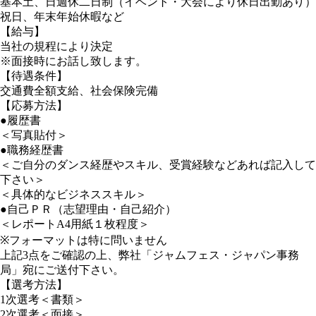
基本土、日週休二日制（イベント・大会により休日出勤あり）
祝日、年末年始休暇など
【給与】
当社の規程により決定
※面接時にお話し致します。
【待遇条件】
交通費全額支給、社会保険完備
【応募方法】
●履歴書
＜写真貼付＞
●職務経歴書
＜ご自分のダンス経歴やスキル、受賞経験などあれば記入して
下さい＞
＜具体的なビジネススキル＞
●自己ＰＲ（志望理由・自己紹介）
＜レポートA4用紙１枚程度＞
※フォーマットは特に問いません
上記3点をご確認の上、弊社「ジャムフェス・ジャパン事務
局」宛にご送付下さい。
【選考方法】
1次選考＜書類＞
2次選考＜面接＞