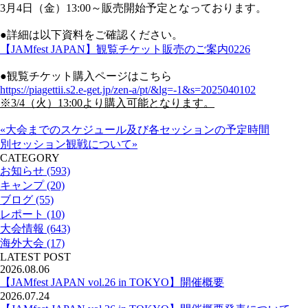
3月4日（金）13:00～販売開始予定となっております。
●詳細は以下資料をご確認ください。
【JAMfest JAPAN】観覧チケット販売のご案内0226
●観覧チケット購入ページはこちら
https://piagettii.s2.e-get.jp/zen-a/pt/&lg=-1&s=2025040102
※3/4
（火）
13:00
より購入可能となります。
«大会までのスケジュール及び各セッションの予定時間
別セッション観戦について»
CATEGORY
お知らせ (593)
キャンプ (20)
ブログ (55)
レポート (10)
大会情報 (643)
海外大会 (17)
LATEST POST
2026.08.06
【JAMfest JAPAN vol.26 in TOKYO】開催概要
2026.07.24