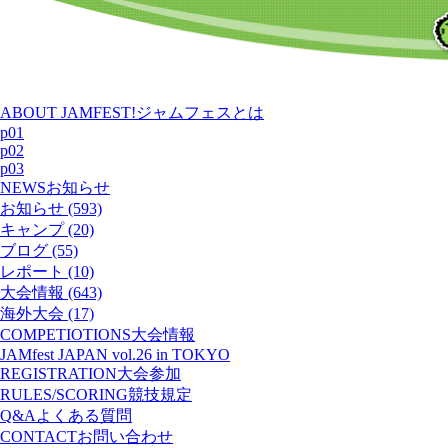
ABOUT JAMFEST!
ジャムフェスとは
p01
p02
p03
NEWS
お知らせ
お知らせ (593)
キャンプ (20)
ブログ (55)
レポート (10)
大会情報 (643)
海外大会 (17)
COMPETIOTIONS
大会情報
JAMfest JAPAN vol.26 in TOKYO
REGISTRATION
大会参加
RULES/SCORING
競技規定
Q&A
よくある質問
CONTACT
お問い合わせ