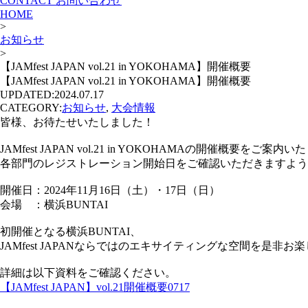
CONTACT
お問い合わせ
HOME
>
お知らせ
>
【JAMfest JAPAN vol.21 in YOKOHAMA】開催概要
【JAMfest JAPAN vol.21 in YOKOHAMA】開催概要
UPDATED:
2024.07.17
CATEGORY:
お知らせ
,
大会情報
皆様、お待たせいたしました！
JAMfest JAPAN vol.21 in YOKOHAMAの開催概要をご案内
各部門のレジストレーション開始日をご確認いただきますよう
開催日：2024年11月16日（土）・17日（日）
会場 ：横浜BUNTAI
初開催となる横浜BUNTAI、
JAMfest JAPANならではのエキサイティングな空間を是非お
詳細は以下資料をご確認ください。
【JAMfest JAPAN】vol.21開催概要0717