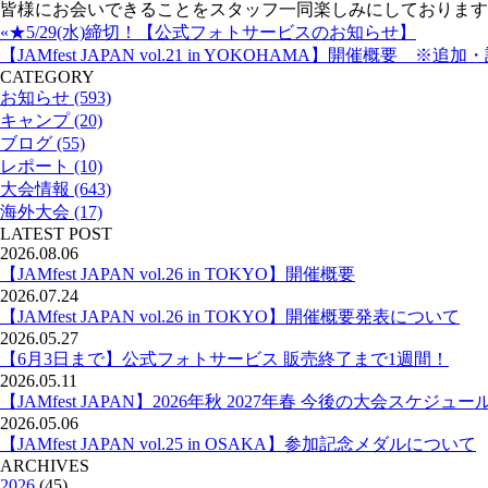
皆様にお会いできることをスタッフ一同楽しみにしております
«★5/29(水)締切！【公式フォトサービスのお知らせ】
【JAMfest JAPAN vol.21 in YOKOHAMA】開催概要 ※
CATEGORY
お知らせ (593)
キャンプ (20)
ブログ (55)
レポート (10)
大会情報 (643)
海外大会 (17)
LATEST POST
2026.08.06
【JAMfest JAPAN vol.26 in TOKYO】開催概要
2026.07.24
【JAMfest JAPAN vol.26 in TOKYO】開催概要発表について
2026.05.27
【6月3日まで】公式フォトサービス 販売終了まで1週間！
2026.05.11
【JAMfest JAPAN】2026年秋 2027年春 今後の大会スケジュー
2026.05.06
【JAMfest JAPAN vol.25 in OSAKA】参加記念メダルについて
ARCHIVES
2026
(45)