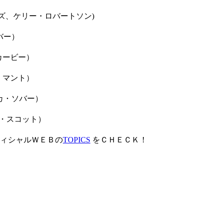
レイズ、ケリー・ロバートソン)
カ・ソバー）
ンダ・カービー）
：カール・マント）
ェシカ・ソバー）
イラー・スコット）
ィシャルＷＥＢの
TOPICS
をＣＨＥＣＫ！