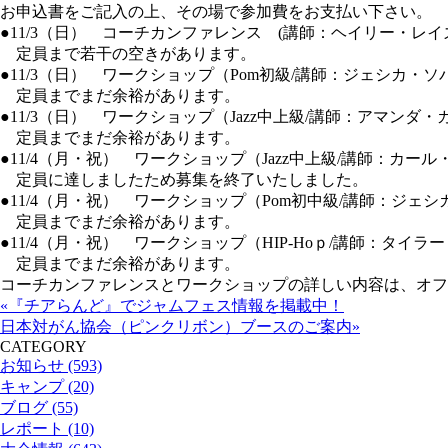
お申込書をご記入の上、その場で参加費をお支払い下さい。
●11/3（日） コーチカンファレンス (講師：ヘイリー・
定員まで若干の空きがあります。
●11/3（日） ワークショップ（Pom初級/講師：ジェシ
定員までまだ余裕があります。
●11/3（日） ワークショップ（Jazz中上級/講師：アマ
定員までまだ余裕があります。
●11/4（月・祝） ワークショップ（Jazz中上級/講師
定員に達しましたため募集を終了いたしました。
●11/4（月・祝） ワークショップ（Pom初中級/講師：ジ
定員までまだ余裕があります。
●11/4（月・祝） ワークショップ（HIP-Hoｐ/講師：タ
定員までまだ余裕があります。
コーチカンファレンスとワークショップの詳しい内容は、オフ
«『チアらんど』でジャムフェス情報を掲載中！
日本対がん協会（ピンクリボン）ブースのご案内»
CATEGORY
お知らせ (593)
キャンプ (20)
ブログ (55)
レポート (10)