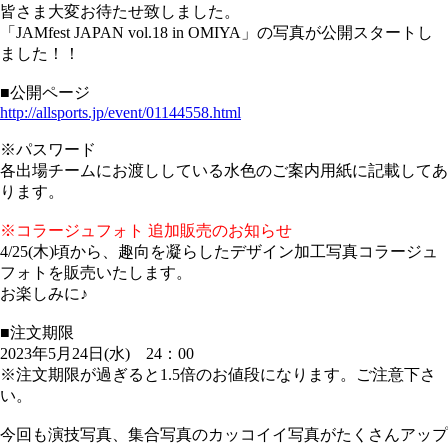
皆さま大変お待たせ致しました。
「JAMfest JAPAN vol.18 in OMIYA」の写真が公開スタートし
ました！！
■公開ページ
http://allsports.jp/event/01144558.html
※パスワード
各出場チームにお渡ししている水色のご案内用紙に記載してあ
ります。
※コラージュフォト 追加販売のお知らせ
4/25(木)頃から、趣向を凝らしたデザイン加工写真コラージュ
フォトを販売いたします。
お楽しみに♪
■注文期限
2023年5月24日(水) 24：00
※注文期限が過ぎると1.5倍のお値段になります。ご注意下さ
い。
今回も演技写真、集合写真のカッコイイ写真がたくさんアップ