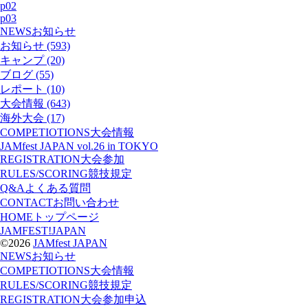
p02
p03
NEWS
お知らせ
お知らせ (593)
キャンプ (20)
ブログ (55)
レポート (10)
大会情報 (643)
海外大会 (17)
COMPETIOTIONS
大会情報
JAMfest JAPAN vol.26 in TOKYO
REGISTRATION
大会参加
RULES/SCORING
競技規定
Q&A
よくある質問
CONTACT
お問い合わせ
HOME
トップページ
JAMFEST!JAPAN
©2026
JAMfest JAPAN
NEWS
お知らせ
COMPETIOTIONS
大会情報
RULES/SCORING
競技規定
REGISTRATION
大会参加申込