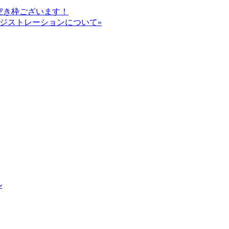
空き枠ございます！
門) レジストレーションについて»
ル