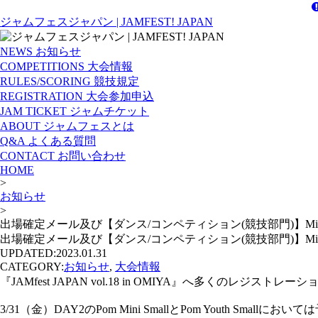
ジャムフェスジャパン | JAMFEST! JAPAN
NEWS
お知らせ
COMPETITIONS
大会情報
RULES/SCORING
競技規定
REGISTRATION
大会参加申込
JAM TICKET
ジャムチケット
ABOUT
ジャムフェスとは
Q&A
よくある質問
CONTACT
お問い合わせ
HOME
>
お知らせ
>
出場確定メール及び【ダンス/コンペティション(競技部門)】Mini,
出場確定メール及び【ダンス/コンペティション(競技部門)】Mini,
UPDATED:
2023.01.31
CATEGORY:
お知らせ
,
大会情報
『JAMfest JAPAN vol.18 in OMIYA』へ多くのレ
3/31（金）DAY2のPom Mini SmallとPom You