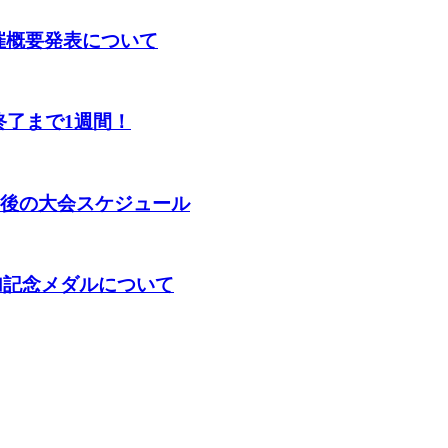
YO】開催概要発表について
終了まで1週間！
年春 今後の大会スケジュール
KA】参加記念メダルについて