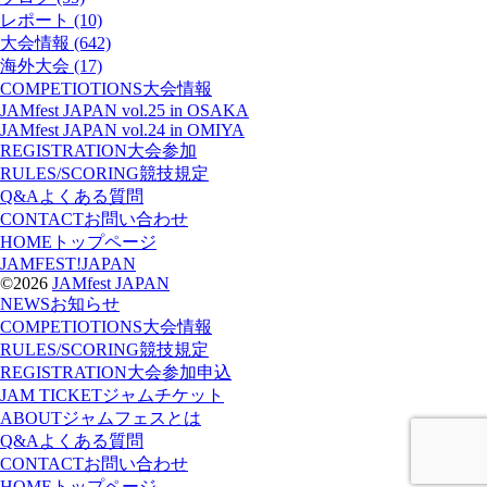
レポート (10)
大会情報 (642)
海外大会 (17)
COMPETIOTIONS
大会情報
JAMfest JAPAN vol.25 in OSAKA
JAMfest JAPAN vol.24 in OMIYA
REGISTRATION
大会参加
RULES/SCORING
競技規定
Q&A
よくある質問
CONTACT
お問い合わせ
HOME
トップページ
JAMFEST!JAPAN
©2026
JAMfest JAPAN
NEWS
お知らせ
COMPETIOTIONS
大会情報
RULES/SCORING
競技規定
REGISTRATION
大会参加申込
JAM TICKET
ジャムチケット
ABOUT
ジャムフェスとは
Q&A
よくある質問
CONTACT
お問い合わせ
HOME
トップページ