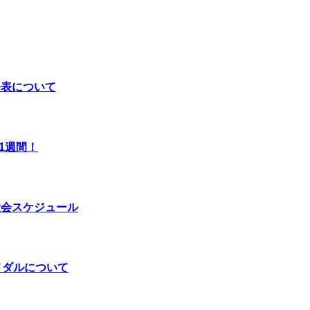
概要発表について
1週間！
後の大会スケジュール
加記念メダルについて