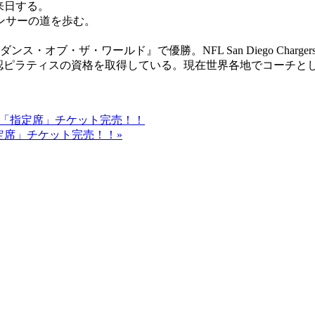
来日する。
ンサーの道を歩む。
ザ・ワールド』で優勝。NFL San Diego Chargers “Cha
公認ピラティスの資格を取得している。現在世界各地でコーチと
月・祝)「指定席」チケット完売！！
)「指定席」チケット完売！！»