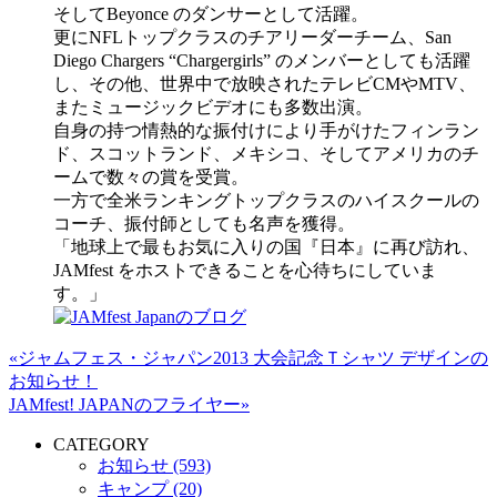
そしてBeyonce のダンサーとして活躍。
更にNFLトップクラスのチアリーダーチーム、San
Diego Chargers “Chargergirls” のメンバーとしても活躍
し、その他、世界中で放映されたテレビCMやMTV、
またミュージックビデオにも多数出演。
自身の持つ情熱的な振付けにより手がけたフィンラン
ド、スコットランド、メキシコ、そしてアメリカのチ
ームで数々の賞を受賞。
一方で全米ランキングトップクラスのハイスクールの
コーチ、振付師としても名声を獲得。
「地球上で最もお気に入りの国『日本』に再び訪れ、
JAMfest をホストできることを心待ちにしていま
す。」
«ジャムフェス・ジャパン2013 大会記念Ｔシャツ デザインの
お知らせ！
JAMfest! JAPANのフライヤー»
CATEGORY
お知らせ (593)
キャンプ (20)