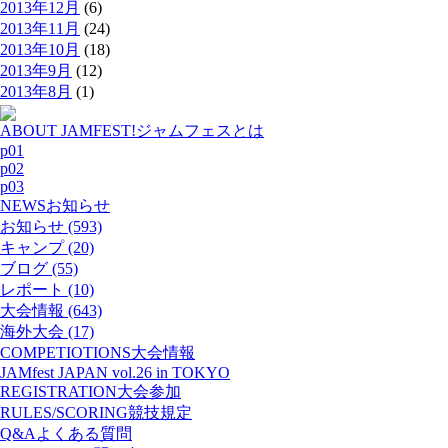
2013年12月
(6)
2013年11月
(24)
2013年10月
(18)
2013年9月
(12)
2013年8月
(1)
ABOUT JAMFEST!
ジャムフェスとは
p01
p02
p03
NEWS
お知らせ
お知らせ (593)
キャンプ (20)
ブログ (55)
レポート (10)
大会情報 (643)
海外大会 (17)
COMPETIOTIONS
大会情報
JAMfest JAPAN vol.26 in TOKYO
REGISTRATION
大会参加
RULES/SCORING
競技規定
Q&A
よくある質問