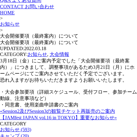
Q&A
よくある質問
CONTACT
お問い合わせ
HOME
>
お知らせ
>
大会開催要項（最終案内）について
大会開催要項（最終案内）について
UPDATED:
2022.03.18
CATEGORY:
お知らせ
,
大会情報
3月18日（金）にご案内予定でした「大会開催要項（最終案
内）」につきまして、調整事項があるため3月21日（月）にホ
ームページにてご案内させていただく予定でございます。
恐れ入ますがお待ちいただきますようお願いいたします。
・大会参加要項（詳細スケジュール、受付フロー、参加チーム
動線、注意事項など）
・同意書、使用楽曲申請書のご案内
«Session2及びSession3の観覧チケット再販売のご案内
【JAMfest JAPAN vol.16 in TOKYO】重要なお知らせ»
CATEGORY
お知らせ (593)
キャンプ (20)