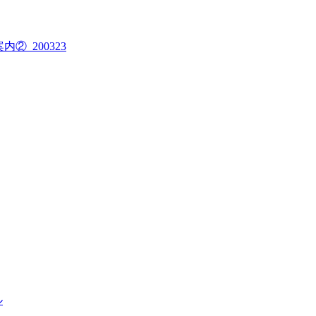
案内②_200323
ル