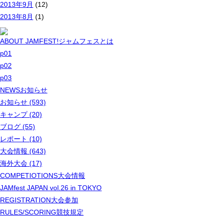
2013年9月
(12)
2013年8月
(1)
ABOUT JAMFEST!
ジャムフェスとは
p01
p02
p03
NEWS
お知らせ
お知らせ (593)
キャンプ (20)
ブログ (55)
レポート (10)
大会情報 (643)
海外大会 (17)
COMPETIOTIONS
大会情報
JAMfest JAPAN vol.26 in TOKYO
REGISTRATION
大会参加
RULES/SCORING
競技規定