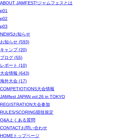
ABOUT JAMFEST!
ジャムフェスとは
p01
p02
p03
NEWS
お知らせ
お知らせ (593)
キャンプ (20)
ブログ (55)
レポート (10)
大会情報 (643)
海外大会 (17)
COMPETIOTIONS
大会情報
JAMfest JAPAN vol.26 in TOKYO
REGISTRATION
大会参加
RULES/SCORING
競技規定
Q&A
よくある質問
CONTACT
お問い合わせ
HOME
トップページ