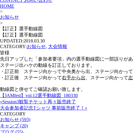
CONTACT
お問い合わせ
HOME
>
お知らせ
>
【訂正】選手動線図
【訂正】選手動線図
UPDATED:
2018.03.30
CATEGORY:
お知らせ
,
大会情報
皆様
先日アップした「参加者要項」内の選手動線図に一部誤りがあ
ステージ出ハケの動線を訂正しております。
・訂正前 ステージ向かって中央奥から出、ステージ向かって
・訂正後 ステージ向かって
右手から出
、ステージ向かって
左
動線図と併せてご確認お願い致します。
【JAMfest】vol.12選手動線図_180330
«Session3観覧チケット再々販売終了
大会参加者記念Tシャツ 事前販売終了！»
CATEGORY
お知らせ (593)
キャンプ (20)
ブログ (55)