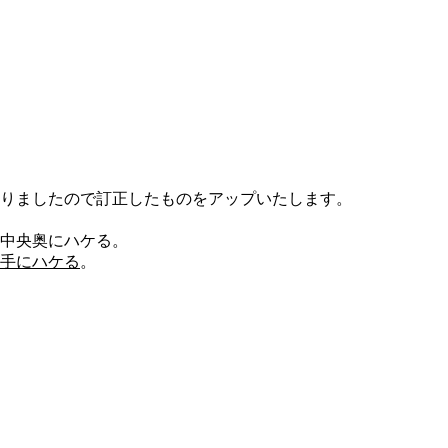
りましたので訂正したものをアップいたします。
中央奥にハケる。
手にハケる
。