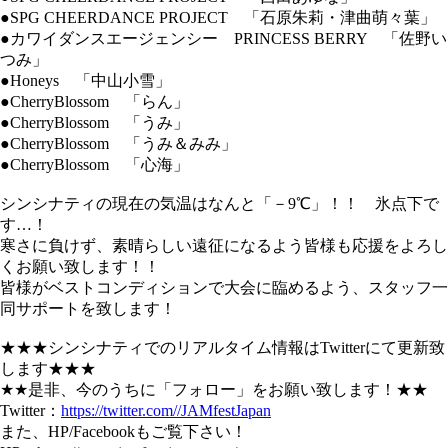
●SPG CHEERDANCE PROJECT 「石原朱莉・津曲萌々葉」
●カワイダンスエージェンシー PRINCESS BERRY 「佐野い
つみ」
●Honeys 「中山小雪」
●CherryBlossom 「らん」
●CherryBlossom 「うみ」
●CherryBlossom 「うみ＆みみ」
●CherryBlossom 「心海」
シンシナティの現在の気温はなんと「－9℃」！！ 氷点下で
す…！
寒さに負けず、素晴らしい遠征になるよう皆様も応援をよろし
くお願い致します！！
皆様がベストコンディションで大会に臨めるよう、スタッフ一
同サポートを致します！
★★★シンシナティでのリアルタイム情報はTwitterにて更新致
します★★★
★★是非、今のうちに「フォロー」をお願い致します！★★
Twitter：
https://twitter.com//JAMfestJapan
また、HP/Facebookもご覧下さい！