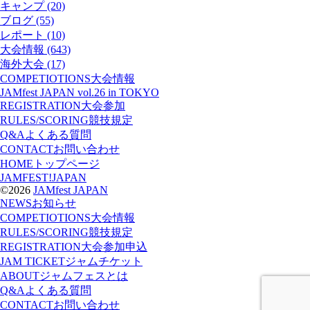
キャンプ (20)
ブログ (55)
レポート (10)
大会情報 (643)
海外大会 (17)
COMPETIOTIONS
大会情報
JAMfest JAPAN vol.26 in TOKYO
REGISTRATION
大会参加
RULES/SCORING
競技規定
Q&A
よくある質問
CONTACT
お問い合わせ
HOME
トップページ
JAMFEST!JAPAN
©2026
JAMfest JAPAN
NEWS
お知らせ
COMPETIOTIONS
大会情報
RULES/SCORING
競技規定
REGISTRATION
大会参加申込
JAM TICKET
ジャムチケット
ABOUT
ジャムフェスとは
Q&A
よくある質問
CONTACT
お問い合わせ