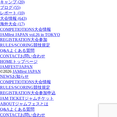
キャンプ (20)
ブログ (55)
レポート (10)
大会情報 (643)
海外大会 (17)
COMPETIOTIONS
大会情報
JAMfest JAPAN vol.26 in TOKYO
REGISTRATION
大会参加
RULES/SCORING
競技規定
Q&A
よくある質問
CONTACT
お問い合わせ
HOME
トップページ
JAMFEST!JAPAN
©2026
JAMfest JAPAN
NEWS
お知らせ
COMPETIOTIONS
大会情報
RULES/SCORING
競技規定
REGISTRATION
大会参加申込
JAM TICKET
ジャムチケット
ABOUT
ジャムフェスとは
Q&A
よくある質問
CONTACT
お問い合わせ