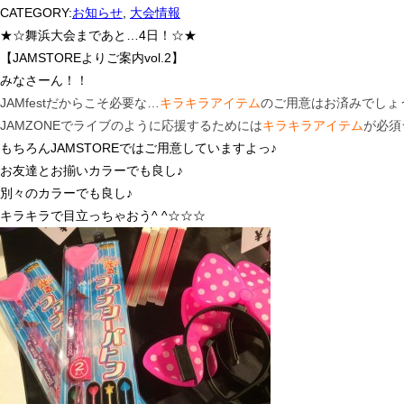
CATEGORY:
お知らせ
,
大会情報
★☆舞浜大会まであと…4日！☆★
【JAMSTOREよりご案内vol.2】
みなさーん！！
JAMfestだからこそ必要な…
キラキラアイテム
のご用意はお済みでしょ
JAMZONEでライブのように応援するためには
キラキラアイテム
が必須
もちろんJAMSTOREではご用意していますよっ♪
お友達とお揃いカラーでも良し♪
別々のカラーでも良し♪
キラキラで目立っちゃおう^ ^☆☆☆