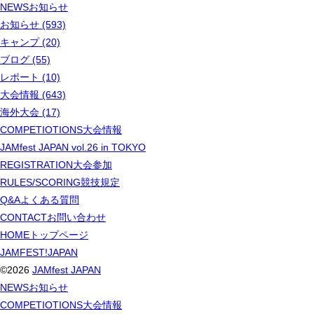
NEWS
お知らせ
お知らせ (593)
キャンプ (20)
ブログ (55)
レポート (10)
大会情報 (643)
海外大会 (17)
COMPETIOTIONS
大会情報
JAMfest JAPAN vol.26 in TOKYO
REGISTRATION
大会参加
RULES/SCORING
競技規定
Q&A
よくある質問
CONTACT
お問い合わせ
HOME
トップページ
JAMFEST!JAPAN
©2026
JAMfest JAPAN
NEWS
お知らせ
COMPETIOTIONS
大会情報