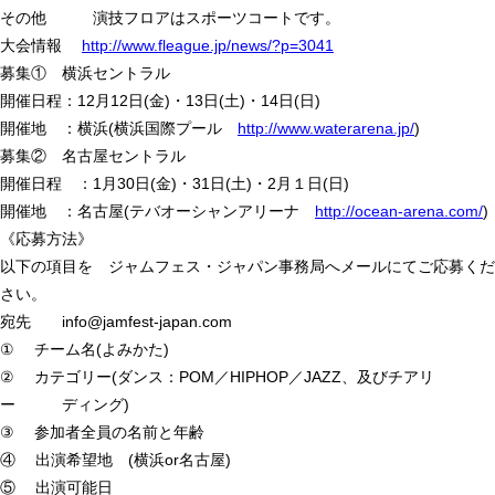
その他 演技フロアはスポーツコートです。
大会情報
http://www.fleague.jp/news/?p=3041
募集① 横浜セントラル
開催日程：12月12日(金)・13日(土)・14日(日)
開催地 ：横浜(横浜国際プール
http://www.waterarena.jp/
)
募集② 名古屋セントラル
開催日程 ：1月30日(金)・31日(土)・2月１日(日)
開催地 ：名古屋(テバオーシャンアリーナ
http://ocean-arena.com/
)
《応募方法》
以下の項目を ジャムフェス・ジャパン事務局へメールにてご応募くだ
さい。
宛先 info@jamfest-japan.com
① チーム名(よみかた)
② カテゴリー(ダンス：POM／HIPHOP／JAZZ、及びチアリ
ー ディング)
③ 参加者全員の名前と年齢
④ 出演希望地 (横浜or名古屋)
⑤ 出演可能日