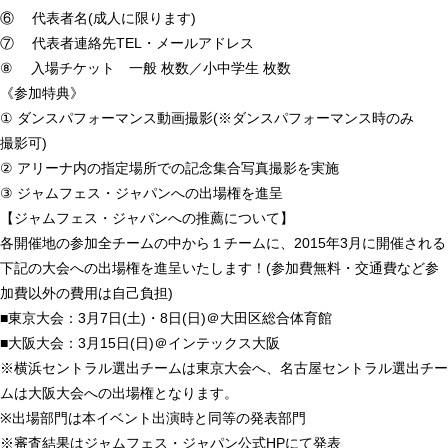
⑥ 代表者名(成人に限ります)
⑦ 代表者連絡先TEL・メールアドレス
⑧ 入場チケット 一般 枚数／小中学生 枚数
《参加特典》
① ダンスパフォーマンス動画撮影(※ダンスパフォーマンス時のみ
撮影可)
② アリーナ内の指定場所での記念集合写真撮影を実施
③ ジャムフェス・ジャパンへの出場権を進呈
【ジャムフェス・ジャパンへの推薦について】
各開催地の参加全チームの中から１チームに、2015年3月に開催される
下記の大会への出場権を進呈いたします！(参加費無料・交通費など参
加費以外の費用は自己負担)
■東京大会：3月7日(土)・8日(日)＠大田区総合体育館
■大阪大会：3月15日(日)＠インテックス大阪
※横浜セントラル選出チームは東京大会へ、名古屋セントラル選出チー
ムは大阪大会への出場権となります。
※出場部門は本イベント出演時と同等の発表部門
※審査結果はジャムフェス・ジャパン公式HPにて発表