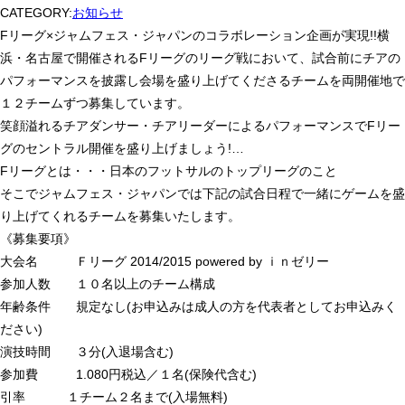
CATEGORY:
お知らせ
Fリーグ×ジャムフェス・ジャパンのコラボレーション企画が実現!!横
浜・名古屋で開催されるFリーグのリーグ戦において、試合前にチアの
パフォーマンスを披露し会場を盛り上げてくださるチームを両開催地で
１２チームずつ募集しています。
笑顔溢れるチアダンサー・チアリーダーによるパフォーマンスでFリー
グのセントラル開催を盛り上げましょう!
…
Fリーグとは・・・日本のフットサルのトップリーグのこと
そこでジャムフェス・ジャパンでは下記の試合日程で一緒にゲームを盛
り上げてくれるチームを募集いたします。
《募集要項》
大会名 Ｆリーグ 2014/2015 powered by ｉｎゼリー
参加人数 １０名以上のチーム構成
年齢条件 規定なし(お申込みは成人の方を代表者としてお申込みく
ださい)
演技時間 ３分(入退場含む)
参加費 1.080円税込／１名(保険代含む)
引率 １チーム２名まで(入場無料)