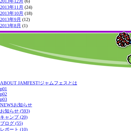
2013年12月
(6)
2013年11月
(24)
2013年10月
(18)
2013年9月
(12)
2013年8月
(1)
ABOUT JAMFEST!
ジャムフェスとは
p01
p02
p03
NEWS
お知らせ
お知らせ (593)
キャンプ (20)
ブログ (55)
レポート (10)