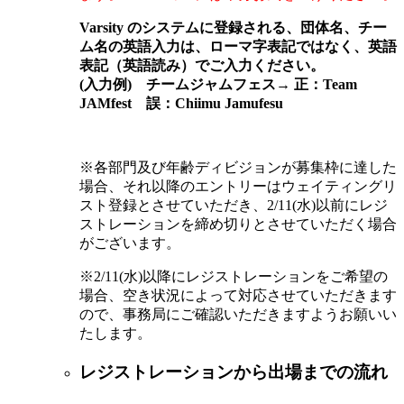
Varsity
のシステムに登録される、団体名、チー
ム名の英語入力は、
ローマ字表記ではなく、英語
表記（英語読み）でご入力ください。
(
入力例
)
チームジャムフェス→ 正：
Team
JAMfest
誤：
Chiimu
Jamufesu
※
各部門及び年齢ディビジョンが募集枠に達した
場合、それ以降のエントリーはウェイティングリ
スト登録とさせていただき、2/11(水)以前にレジ
ストレーションを締め切りとさせていただく場合
がございます。
※2/11(水)以降にレジストレーションをご希望の
場合、空き状況によって対応させていただきます
ので、事務局にご確認いただきますようお願いい
たします。
レジストレーションから出場までの流れ